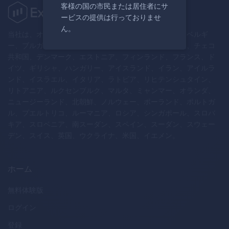
客様の国の市民または居住者にサ
ービスの提供は行っておりませ
ん。
当社は、オーストラリア、オーストリア、ベラルーシ、ベルギ
ー、ブルガリア、カナダ、クロアチア、キプロス共和国、チェコ
共和国、デンマーク、エストニア、フィンランド、フランス、ド
イツ、ギリシャ、ハンガリー、アイスランド、イラン、アイルラ
ンド、イスラエル、イタリア、ラトビア、リヒテンシュタイン、
リトアニア、ルクセンブルク、マルタ、ミャンマー、オランダ、
ニュージーランド、北朝鮮、ノルウェー、ポーランド、ポルトガ
ル、プエルトリコ、ルーマニア、ロシア、シンガポール、スロバ
キア、スロベニア、南スーダン、スペイン、スーダン、スウェー
デン、スイス、英国、ウクライナ、米国、イエメン。
ホーム
無料体験版
ログイン
登録