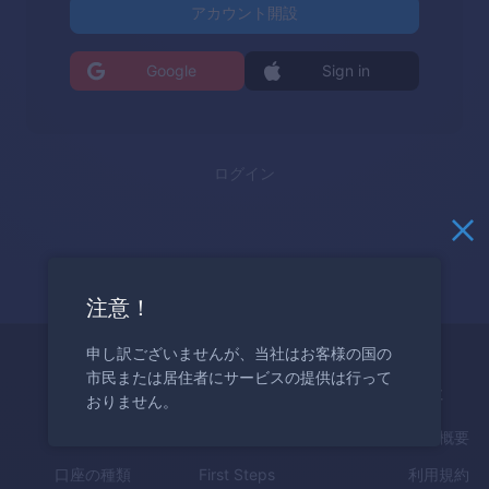
アカウント開設
Google
Sign in
ログイン
注意！
申し訳ございませんが、当社はお客様の国の
市民または居住者にサービスの提供は行って
取引
教育
会社
おりません。
特長
How to Trade
会社概要
口座の種類
First Steps
利用規約