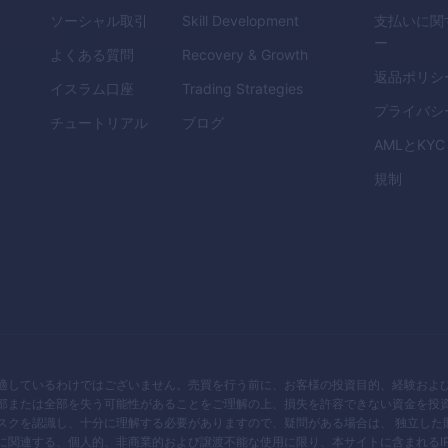
ソーシャル取引
Skill Development
支払いに関
ー
よくある質問
Recovery & Growth
返品ポリシ
イスラム口座
Trading Strategies
プライバシ
チュートリアル
ブログ
AML
と
KYC
規制
適しているわけではございません。売買を行う前に、お客様の投資目的、経験およ
部または全部を失う可能性があることをご理解の上、損失を許容できない資金を投
スクを認識し、十分に理解する必要がありますので、疑問がある場合は、 独立した
に関連する、個人的、非商業的および譲渡不能な使用に限り、本サイトに含まれるI