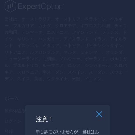
当社は、オーストラリア、オーストリア、ベラルーシ、ベルギ
ー、ブルガリア、カナダ、クロアチア、キプロス共和国、チェコ
共和国、デンマーク、エストニア、フィンランド、フランス、ド
イツ、ギリシャ、ハンガリー、アイスランド、イラン、アイルラ
ンド、イスラエル、イタリア、ラトビア、リヒテンシュタイン、
リトアニア、ルクセンブルク、マルタ、ミャンマー、オランダ、
ニュージーランド、北朝鮮、ノルウェー、ポーランド、ポルトガ
ル、プエルトリコ、ルーマニア、ロシア、シンガポール、スロバ
キア、スロベニア、南スーダン、スペイン、スーダン、スウェー
デン、スイス、英国、ウクライナ、米国、イエメン。
ホーム
無料体験版
注意！
ログイン
登録
申し訳ございませんが、当社はお