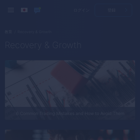
ログイン
登録
教育
Recovery & Growth
Recovery & Growth
6 Common Trading Mistakes and How to Avoid Them