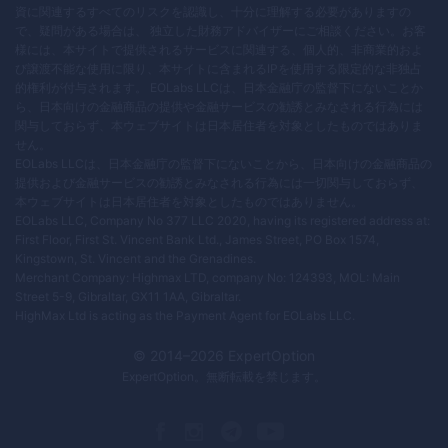
資に関連するすべてのリスクを認識し、十分に理解する必要がありますの
で、疑問がある場合は、 独立した財務アドバイザーにご相談ください。お客
様には、本サイトで提供されるサービスに関連する、個人的、非商業的およ
び譲渡不能な使用に限り、本サイトに含まれるIPを使用する限定的な非独占
的権利が付与されます。 EOLabs LLCは、日本金融庁の監督下にないことか
ら、日本向けの金融商品の提供や金融サービスの勧誘とみなされる行為には
関与しておらず、本ウェブサイトは日本居住者を対象としたものではありま
せん。
EOLabs LLCは、日本金融庁の監督下にないことから、日本向けの金融商品の
提供および金融サービスの勧誘とみなされる行為には一切関与しておらず、
本ウェブサイトは日本居住者を対象としたものではありません。
EOLabs LLC, Company No 377 LLC 2020, having its registered address at:
First Floor, First St. Vincent Bank Ltd., James Street, PO Box 1574,
Kingstown, St. Vincent and the Grenadines.
Merchant Company: Highmax LTD, company No: 124393, MOL: Main
Street 5-9, Gibraltar, GX11 1AA, Gibraltar.
HighMax Ltd is acting as the Payment Agent for EOLabs LLC.
© 2014–
2026
ExpertOption
ExpertOption
。無断転載を禁じます。