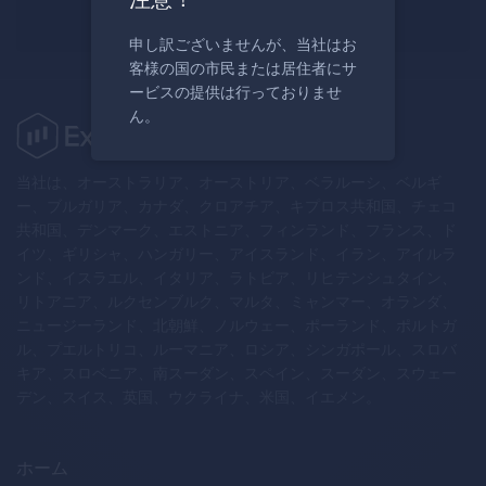
今すぐ登録する
申し訳ございませんが、当社はお
客様の国の市民または居住者にサ
ービスの提供は行っておりませ
ん。
当社は、オーストラリア、オーストリア、ベラルーシ、ベルギ
ー、ブルガリア、カナダ、クロアチア、キプロス共和国、チェコ
共和国、デンマーク、エストニア、フィンランド、フランス、ド
イツ、ギリシャ、ハンガリー、アイスランド、イラン、アイルラ
ンド、イスラエル、イタリア、ラトビア、リヒテンシュタイン、
リトアニア、ルクセンブルク、マルタ、ミャンマー、オランダ、
ニュージーランド、北朝鮮、ノルウェー、ポーランド、ポルトガ
ル、プエルトリコ、ルーマニア、ロシア、シンガポール、スロバ
キア、スロベニア、南スーダン、スペイン、スーダン、スウェー
デン、スイス、英国、ウクライナ、米国、イエメン。
ホーム