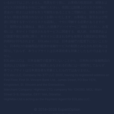
いるわけではございません。売買を行う前に、お客様の投資目的、経験およ
びリスク許容度を十分にご検討ください。売買には財務上のリスクが伴い、
資金の一部または全部を失う可能性があることをご理解の上、損失を許容で
きない資金を投資されないようお願いいたします。お客様は、取引および投
資に関連するすべてのリスクを認識し、十分に理解する必要がありますの
で、疑問がある場合は、 独立した財務アドバイザーにご相談ください。お客
様には、本サイトで提供されるサービスに関連する、個人的、非商業的およ
び譲渡不能な使用に限り、本サイトに含まれるIPを使用する限定的な非独占
的権利が付与されます。 EOLabs LLCは、日本金融庁の監督下にないことか
ら、日本向けの金融商品の提供や金融サービスの勧誘とみなされる行為には
関与しておらず、本ウェブサイトは日本居住者を対象としたものではありま
せん。
EOLabs LLCは、日本金融庁の監督下にないことから、日本向けの金融商品の
提供および金融サービスの勧誘とみなされる行為には一切関与しておらず、
本ウェブサイトは日本居住者を対象としたものではありません。
EOLabs LLC, Company No 377 LLC 2020, having its registered address at:
First Floor, First St. Vincent Bank Ltd., James Street, PO Box 1574,
Kingstown, St. Vincent and the Grenadines.
Merchant Company: Highmax LTD, company No: 124393, MOL: Main
Street 5-9, Gibraltar, GX11 1AA, Gibraltar.
HighMax Ltd is acting as the Payment Agent for EOLabs LLC.
© 2014–
2026
ExpertOption